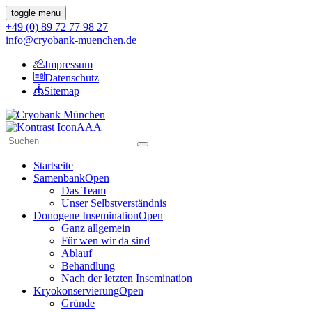
toggle menu
+49 (0) 89 72 77 98 27
info@cryobank-muenchen.de
Impressum
Datenschutz
Sitemap
A
A
A
Startseite
Samenbank
Open
Das Team
Unser Selbstverständnis
Donogene Insemination
Open
Ganz allgemein
Für wen wir da sind
Ablauf
Behandlung
Nach der letzten Insemination
Kryokonservierung
Open
Gründe