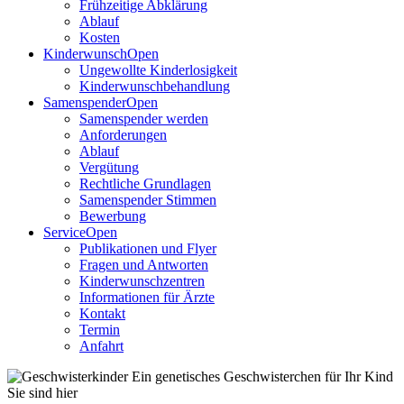
Frühzeitige Abklärung
Ablauf
Kosten
Kinderwunsch
Open
Ungewollte Kinderlosigkeit
Kinderwunschbehandlung
Samenspender
Open
Samenspender werden
Anforderungen
Ablauf
Vergütung
Rechtliche Grundlagen
Samenspender Stimmen
Bewerbung
Service
Open
Publikationen und Flyer
Fragen und Antworten
Kinderwunschzentren
Informationen für Ärzte
Kontakt
Termin
Anfahrt
Sie sind hier