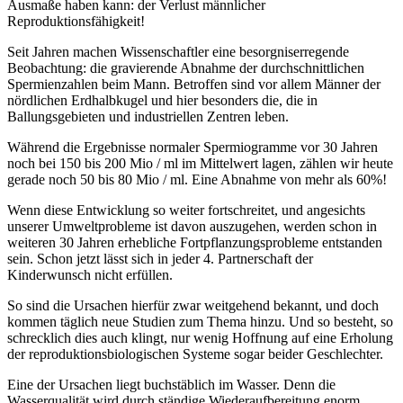
Ausmaße haben kann: der Verlust männlicher
Reproduktionsfähigkeit!
Seit Jahren machen Wissenschaftler eine besorgniserregende
Beobachtung: die gravierende Abnahme der durchschnittlichen
Spermienzahlen beim Mann. Betroffen sind vor allem Männer der
nördlichen Erdhalbkugel und hier besonders die, die in
Ballungsgebieten und industriellen Zentren leben.
Während die Ergebnisse normaler Spermiogramme vor 30 Jahren
noch bei 150 bis 200 Mio / ml im Mittelwert lagen, zählen wir heute
gerade noch 50 bis 80 Mio / ml. Eine Abnahme von mehr als 60%!
Wenn diese Entwicklung so weiter fortschreitet, und angesichts
unserer Umweltprobleme ist davon auszugehen, werden schon in
weiteren 30 Jahren erhebliche Fortpflanzungsprobleme entstanden
sein. Schon jetzt lässt sich in jeder 4. Partnerschaft der
Kinderwunsch nicht erfüllen.
So sind die Ursachen hierfür zwar weitgehend bekannt, und doch
kommen täglich neue Studien zum Thema hinzu. Und so besteht, so
schrecklich dies auch klingt, nur wenig Hoffnung auf eine Erholung
der reproduktionsbiologischen Systeme sogar beider Geschlechter.
Eine der Ursachen liegt buchstäblich im Wasser. Denn die
Wasserqualität wird durch ständige Wiederaufbereitung enorm