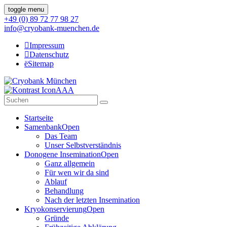
toggle menu
+49 (0) 89 72 77 98 27
info@cryobank-muenchen.de
Impressum
Datenschutz
Sitemap
A
A
A
Startseite
Samenbank
Open
Das Team
Unser Selbstverständnis
Donogene Insemination
Open
Ganz allgemein
Für wen wir da sind
Ablauf
Behandlung
Nach der letzten Insemination
Kryokonservierung
Open
Gründe