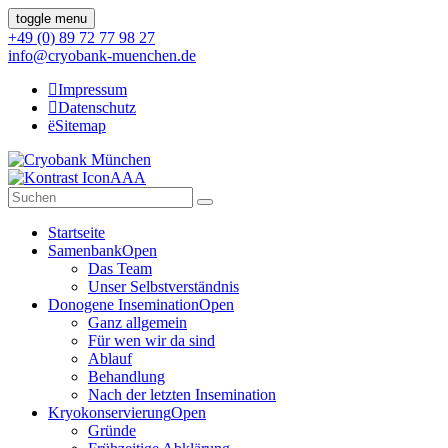
toggle menu
+49 (0) 89 72 77 98 27
info@cryobank-muenchen.de
Impressum
Datenschutz
Sitemap
A
A
A
Startseite
Samenbank
Open
Das Team
Unser Selbstverständnis
Donogene Insemination
Open
Ganz allgemein
Für wen wir da sind
Ablauf
Behandlung
Nach der letzten Insemination
Kryokonservierung
Open
Gründe