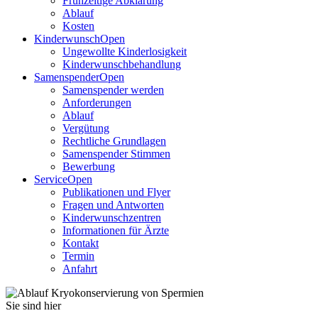
Frühzeitige Abklärung
Ablauf
Kosten
Kinderwunsch
Open
Ungewollte Kinderlosigkeit
Kinderwunschbehandlung
Samenspender
Open
Samenspender werden
Anforderungen
Ablauf
Vergütung
Rechtliche Grundlagen
Samenspender Stimmen
Bewerbung
Service
Open
Publikationen und Flyer
Fragen und Antworten
Kinderwunschzentren
Informationen für Ärzte
Kontakt
Termin
Anfahrt
Sie sind hier